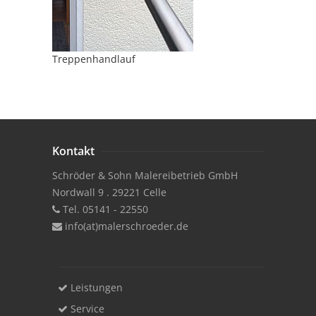
Treppenhandlauf
Kontakt
Schröder & Sohn Malereibetrieb GmbH
Nordwall 9 . 29221 Celle
Tel. 05141 - 22550
info(at)malerschroeder.de
Leistungen
Service