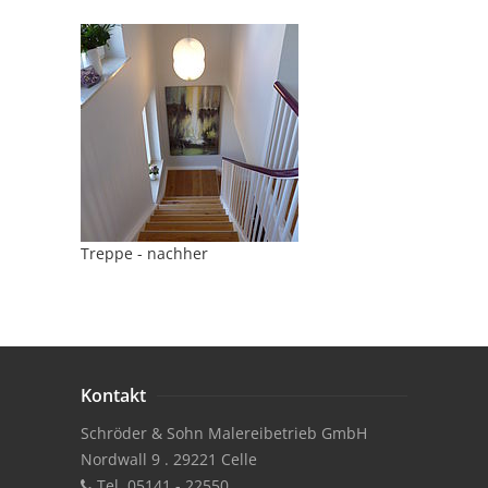
Treppe - nachher
Kontakt
Schröder & Sohn Malereibetrieb GmbH
Nordwall 9 . 29221 Celle
Tel. 05141 - 22550