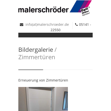
info(at)malerschroeder.de
05141 -
22550
undefined
Bildergalerie
/
Zimmertüren
Erneuerung von Zimmertüren