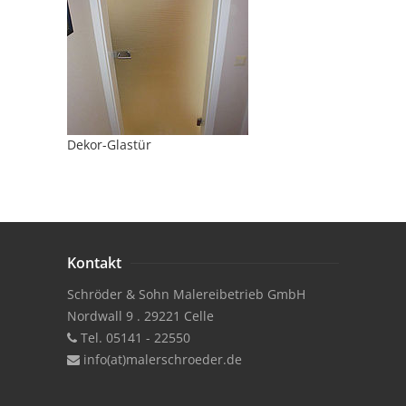
Dekor-Glastür
Kontakt
Schröder & Sohn Malereibetrieb GmbH
Nordwall 9 . 29221 Celle
Tel. 05141 - 22550
info(at)malerschroeder.de