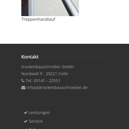
Treppenhandlauf
Kontakt
trockenbauschröder GmbH
Nordwall 9 . 29221 Celle
Tel. 05141 - 22551
info(at)trockenbauschroeder.de
Leistungen
Service