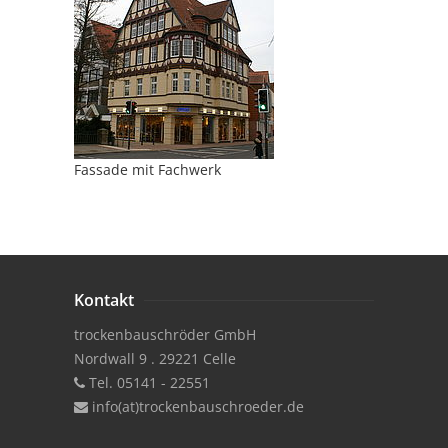
Fassade mit Fachwerk
Kontakt
trockenbauschröder GmbH
Nordwall 9 . 29221 Celle
Tel. 05141 - 22551
info(at)trockenbauschroeder.de