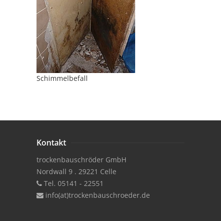
Schimmelbefall
Kontakt
trockenbauschröder GmbH
Nordwall 9 . 29221 Celle
Tel. 05141 - 22551
info(at)trockenbauschroeder.de